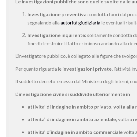
Le investigazioni pubbliche sono quelle svolte dalle au
Investigazione preventiva:
condotta fuori dal proce
segnalando alla
autorità giudiziaria
le eventuali risul
Investigazione inquirente:
solitamente condotta d
fine di ricostruire il fatto criminoso andando alla ri
L’investigatore pubblico, è collegato alle figure che svolgo
Per quanto riguarda le
investigazioni private
, l’attività
Il suddetto decreto, emesso dal Ministero degli Interni, enun
L’investigazione civile si suddivide ulteriormente in
attivita’ di indagine in ambito privato, volta alla
attivita’ di indagine in ambito aziendale,
volta a r
attivita’ d’indagine in ambito commerciale
volta a