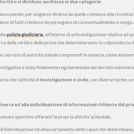
torità e si dividono anch’esse in due categorie:
sso penale, per esigenze diverse da quelle connesse alla ricostruz
tanze di fatti criminosi da perseguire di cui eventualmente si veng
alla
polizia giudiziaria
, all’interno di un’investigazione relativa ad 
cerca della verità e delle prove che determineranno la colpevolezza d
no servizio di autorità statale competenti in materia, come ad esem
 investigativa è stata finalmente regolamentata dal decreto ministe
cia che l’attività di
investigazione è civile
, con diverse forme, o
 ricerca ed alla individuazione di informazioni richieste dal pr
isolvere questioni afferenti la propria attivita’ aziendale,
ll’individuazione ed all’accertamento delle cause che determinano, 