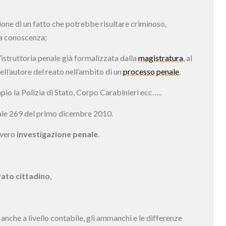
ione di un fatto che potrebbe risultare criminoso,
a a conoscenza;
un’istruttoria penale già formalizzata dalla
magistratura
, al
ell’autore del reato nell’ambito di un
processo penale
.
pio la Polizia di Stato, Corpo Carabinieri ecc…..
riale 269 del primo dicembre 2010.
vvero
investigazione penale
.
ivato cittadino
,
anche a livello contabile, gli ammanchi e le differenze