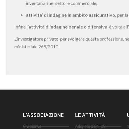
inventariali nel settore commerciale,
attivita’ di indagine in ambito assicurativo,
per la
Infine
l’attività d’indagine penale o difensiva
, è volta a
L’investigatore privato, per svolgere questa professione, n
ministeriale 269/2010.
L'ASSOCIAZIONE
LE ATTIVITÀ
Chi siamo
Aderisci a ONISSF
1