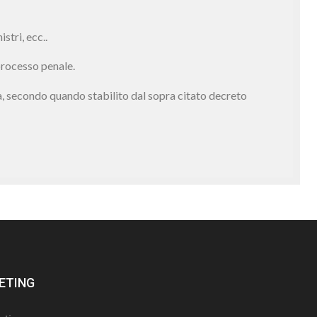
istri, ecc..
 processo penale.
za, secondo quando stabilito dal sopra citato decreto
ETING