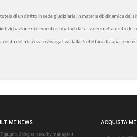
 tutela di un diritto in sede giudiziaria, in materia di: dinamica dei sin
ll’individuazione di elementi probatori da far valere nell’ambito del
ecessita della licenza investigativa dalla Prefettura di appartenen
ULTIME NEWS
ACQUISTA ME
7 giugno, Bologna: security manager e