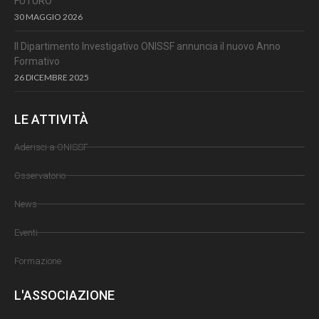
FUTURO
30 MAGGIO 2026
Il Dipartimento Investigativo ONISSF annuncia il nuovo Anno
Formativo
26 DICEMBRE 2025
LE ATTIVITÀ
Aderisci a ONISSF
Osservatorio
News
Eventi
Formazione
L'ASSOCIAZIONE