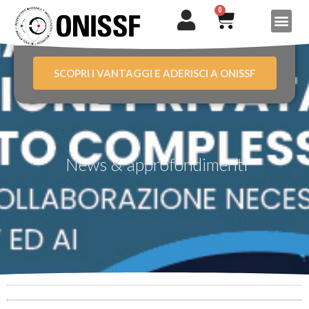
0
SCOPRI I VANTAGGI E ADERISCI A ONISSF
News & approfondimenti