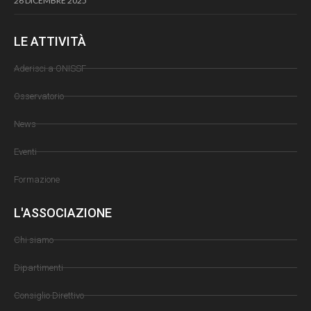
26 DICEMBRE 2025
LE ATTIVITÀ
Aderisci a ONISSF
Osservatorio
News
Eventi
Formazione
L'ASSOCIAZIONE
Chi siamo
Dipartimenti
Consiglio Direttivo