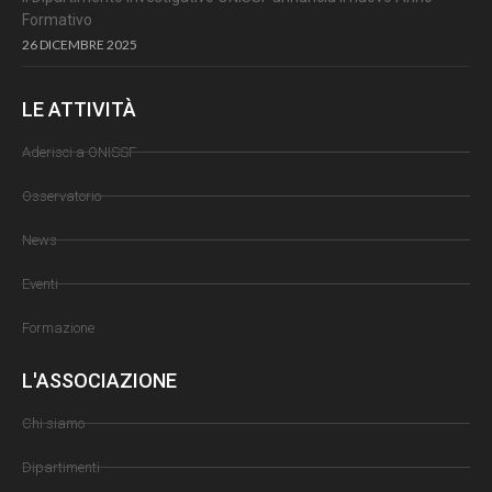
Formativo
26 DICEMBRE 2025
LE ATTIVITÀ
Aderisci a ONISSF
Osservatorio
News
Eventi
Formazione
L'ASSOCIAZIONE
Chi siamo
Dipartimenti