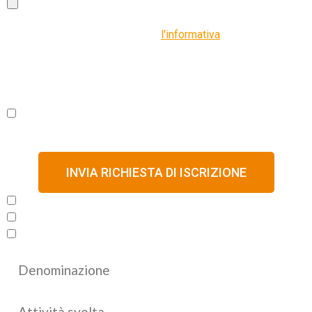
Dichiaro di aver ricevuto e letto
l'informativa
rilasciata da
ONISSF ai sensi dell' articolo 13 del Regolamento UE
2016/679 e rilascio il mio consenso al trattamento dei Dati
Personali con la finalità di
ricevere comunicazioni di marketing (newsletter o
analoghe).
INVIA RICHIESTA DI ISCRIZIONE
INVESTIGAZIONI
SICUREZZA
SCIENZE FORENSI