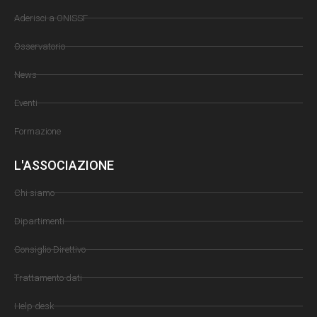
Aderisci a ONISSF
Osservatorio
News
Eventi
Formazione
L'ASSOCIAZIONE
Chi siamo
Dipartimenti
Consiglio Direttivo
Trattamento dati
Help desk