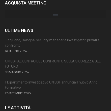
ACQUISTA MEETING
ULTIME NEWS
17 giugno, Bologna: security manager e investigatori privati a
confronto
8 GIUGNO 2026
ONISSF AL CENTRO DEL CONFRONTO SULLA SICUREZZA DEL
FUTURO
30 MAGGIO 2026
Il Dipartimento Investigativo ONISSF annuncia il nuovo Anno
Formativo
26 DICEMBRE 2025
LE ATTIVITÀ