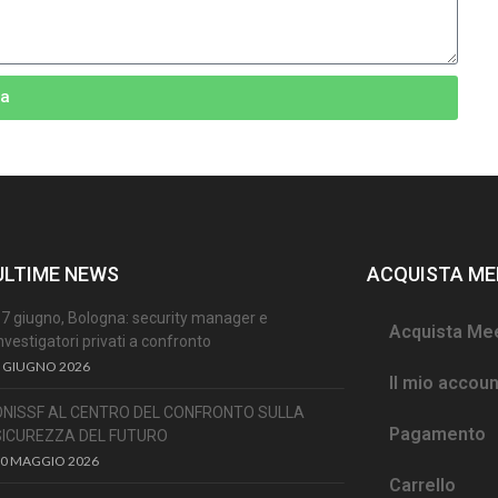
ia
ULTIME NEWS
ACQUISTA ME
7 giugno, Bologna: security manager e
Acquista Me
nvestigatori privati a confronto
 GIUGNO 2026
Il mio accoun
ONISSF AL CENTRO DEL CONFRONTO SULLA
Pagamento
SICUREZZA DEL FUTURO
30 MAGGIO 2026
Carrello