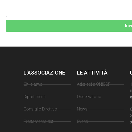
Inv
L'ASSOCIAZIONE
LE ATTIVITÀ
Chi siamo
Aderisci a ONISSF
1
i
Dipartimenti
Osservatorio
8
Consiglio Direttivo
News
Trattamento dati
Eventi