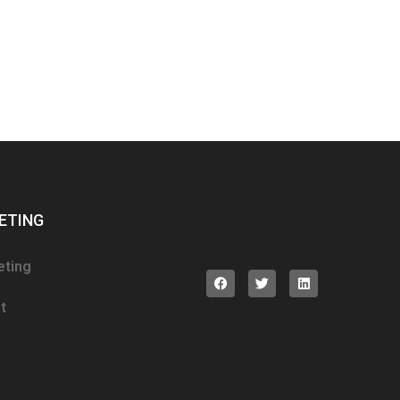
ETING
eting
t