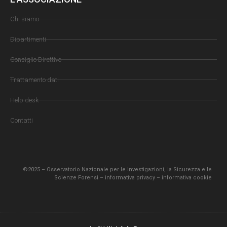
Chi siamo
Dipartimenti
Consiglio Direttivo
Trattamento dati
Help desk
Contatti
©2025 – Osservatorio Nazionale per le Investigazioni, la Sicurezza e le
Scienze Forensi –
informativa privacy
–
informativa cookie