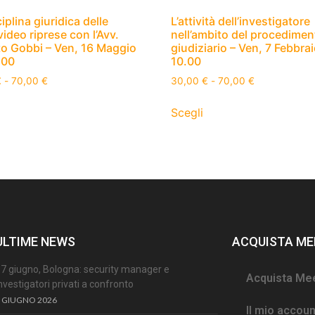
iplina giuridica delle
L’attività dell’investigatore
video riprese con l’Avv.
nell’ambito del procedimen
o Gobbi – Ven, 16 Maggio
giudiziario – Ven, 7 Febbra
.00
10.00
€
-
70,00
€
30,00
€
-
70,00
€
Scegli
ULTIME NEWS
ACQUISTA ME
7 giugno, Bologna: security manager e
Acquista Me
nvestigatori privati a confronto
 GIUGNO 2026
Il mio accoun