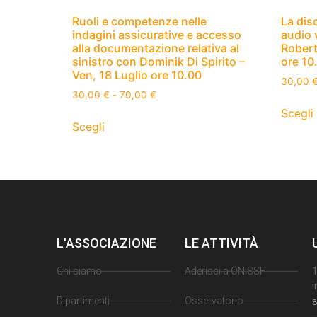
Ruoli e competenze nelle
La disc
indagini assicurative e accesso
audio 
alla documentazione relativa al
Robert
sinistro con Dominik Di Spirito –
ore 10
Ven, 18 Luglio ore 10.00
30,00
30,00
€
-
70,00
€
Scegli
Scegli
L'ASSOCIAZIONE
LE ATTIVITÀ
Chi siamo
Aderisci a ONISSF
1
i
Dipartimenti
Osservatorio
8