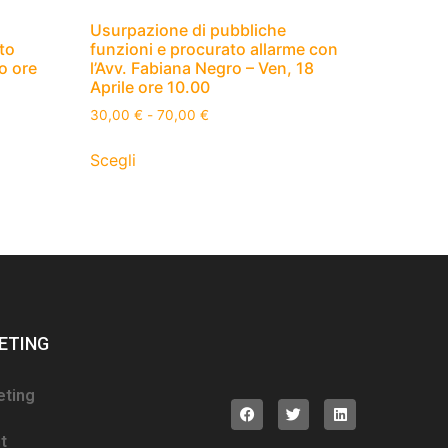
Usurpazione di pubbliche
to
funzioni e procurato allarme con
io ore
l’Avv. Fabiana Negro – Ven, 18
Aprile ore 10.00
30,00
€
-
70,00
€
Scegli
ETING
eting
t