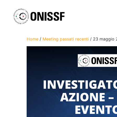
Home
/
Meeting passati recenti
/ 23 maggio 2