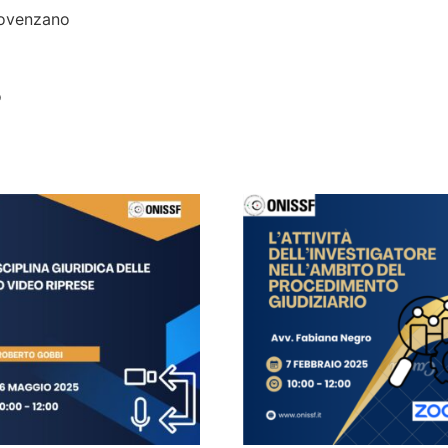
rovenzano
o