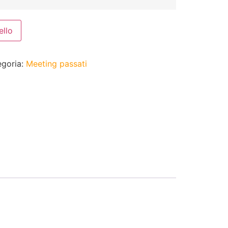
ello
egoria:
Meeting passati