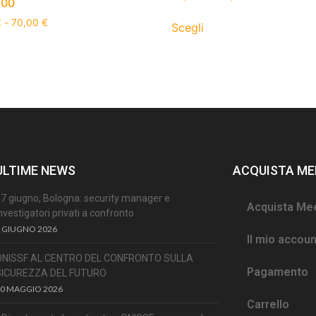
.00
€
-
70,00
€
Scegli
ULTIME NEWS
ACQUISTA ME
7 giugno, Bologna: security manager e
Acquista Me
nvestigatori privati a confronto
 GIUGNO 2026
Il mio accoun
ONISSF AL CENTRO DEL CONFRONTO SULLA
Pagamento
SICUREZZA DEL FUTURO
30 MAGGIO 2026
Carrello