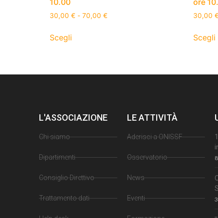
10.00
ore 10
30,00
€
-
70,00
€
30,00
Scegli
Scegli
L'ASSOCIAZIONE
LE ATTIVITÀ
Chi siamo
Aderisci a ONISSF
1
i
Dipartimenti
Osservatorio
8
Consiglio Direttivo
News
Trattamento dati
Eventi