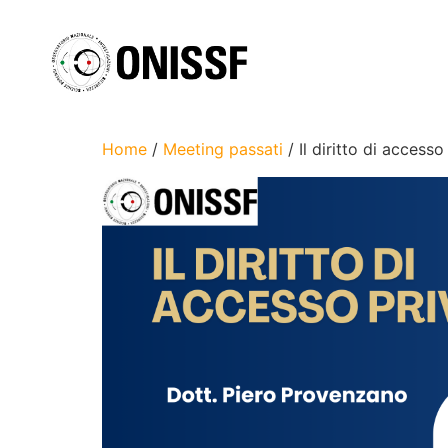
Home
/
Meeting passati
/ Il diritto di access