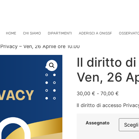
HOME
CHI SIAMO
DIPARTIMENTI
ADERISCI A ONISSF
OSSERVAT
o Privacy – Ven, 26 Aprile ore 10.00
Il diritto 
Ven, 26 Ap
30,00
€
-
70,00
€
Il diritto di accesso Priva
Assegnato