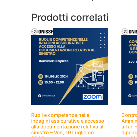
Prodotti correlati
Ruoli e competenze nelle
Control
indagini assicurative e accesso
Amminis
alla documentazione relativa al
affari
sinistro – Ven, 19 Luglio ore
dipend