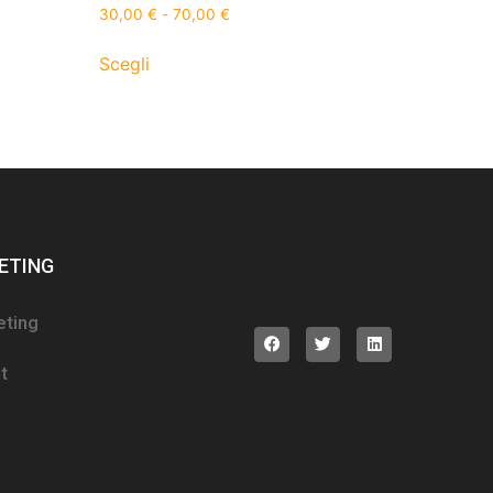
30,00
€
-
70,00
€
Scegli
ETING
eting
t