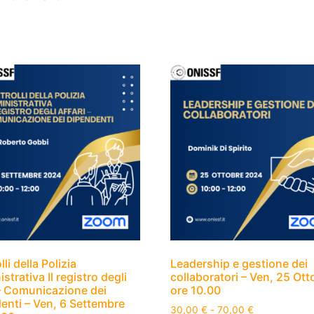
li della Polizia
Leadership e gestione dei
trativa Il registro degli
collaboratori – Ven, 25 Ott
 – Comunicazione dei
ore 10.00
enti – Ven, 6 Settembre
30,00
€
-
70,00
€