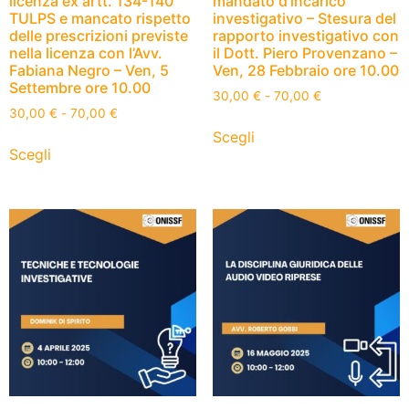
licenza ex artt. 134-140
mandato d’incarico
TULPS e mancato rispetto
investigativo – Stesura del
delle prescrizioni previste
rapporto investigativo con
nella licenza con l’Avv.
il Dott. Piero Provenzano –
Fabiana Negro – Ven, 5
Ven, 28 Febbraio ore 10.00
Settembre ore 10.00
30,00
€
-
70,00
€
30,00
€
-
70,00
€
Scegli
Scegli