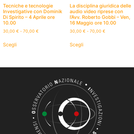
Tecniche e tecnologie
La disciplina giuridica delle
Investigative con Dominik
audio video riprese con
Di Spirito – 4 Aprile ore
l’Avv. Roberto Gobbi – Ven,
10.00
16 Maggio ore 10.00
30,00
€
-
70,00
€
30,00
€
-
70,00
€
Scegli
Scegli