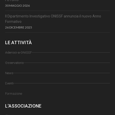
30 MAGGIO 2026
Il Dipartimento Investigativo ONISSF annuncia il nuovo Anno
Formativo
26 DICEMBRE 2025
LE ATTIVITÀ
Aderisci a ONISSF
Osservatorio
News
Eventi
Formazione
L'ASSOCIAZIONE