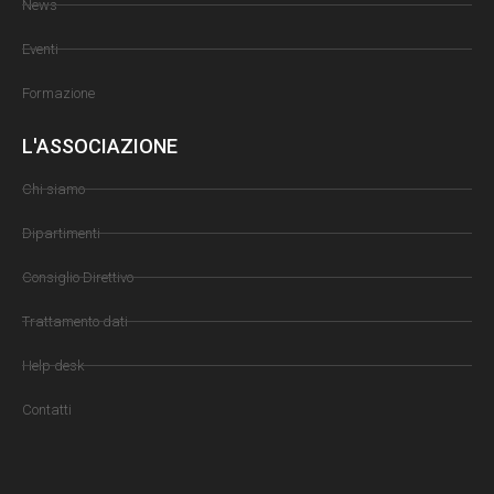
News
Eventi
Formazione
L'ASSOCIAZIONE
Chi siamo
Dipartimenti
Consiglio Direttivo
Trattamento dati
Help desk
Contatti