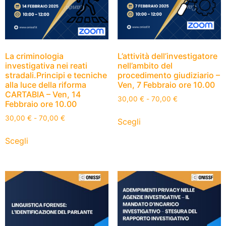
La criminologia
L’attività dell’investigatore
investigativa nei reati
nell’ambito del
stradali.Principi e tecniche
procedimento giudiziario –
alla luce della riforma
Ven, 7 Febbraio ore 10.00
CARTABIA – Ven, 14
30,00
€
-
70,00
€
Febbraio ore 10.00
30,00
€
-
70,00
€
Scegli
Scegli