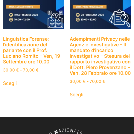
Linguistica Forense:
Adempimenti Privacy nelle
l’identificazione del
Agenzie Investigative – Il
parlante con il Prof.
mandato d’incarico
Luciano Romito – Ven, 19
investigativo – Stesura del
Settembre ore 10.00
rapporto investigativo con
il Dott. Piero Provenzano –
30,00
€
-
70,00
€
Ven, 28 Febbraio ore 10.00
30,00
€
-
70,00
€
Scegli
Scegli