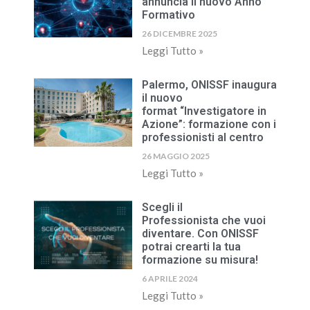
annuncia il nuovo Anno
Formativo
26 DICEMBRE 2025
Leggi Tutto »
Palermo, ONISSF inaugura
il nuovo
format “Investigatore in
Azione”: formazione con i
professionisti al centro
26 MAGGIO 2025
Leggi Tutto »
Scegli il
Professionista che vuoi
diventare. Con ONISSF
potrai crearti la tua
formazione su misura!
6 APRILE 2024
Leggi Tutto »