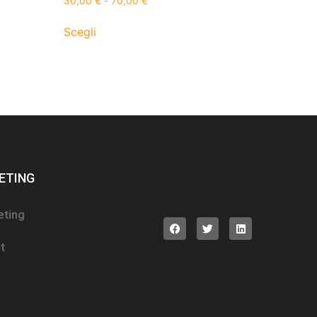
30,00
€
-
70,00
€
Scegli
ETING
eting
t