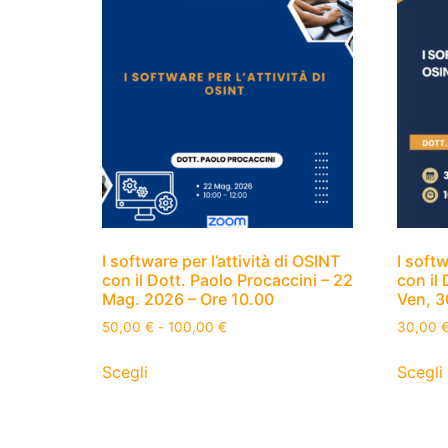
I software per l’attività di OSINT
I softw
con il Dott. Paolo Procaccini – 22
con il 
Mag. 2026 – Ore 10.00
Ven, 3
50,00
€
-
100,00
€
30,00
Scegli
Scegli