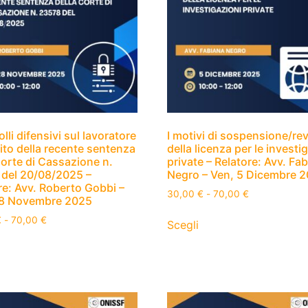
olli difensivi sul lavoratore
I motivi di sospensione/re
ito della recente sentenza
della licenza per le investi
Corte di Cassazione n.
private – Relatore: Avv. Fa
del 20/08/2025 –
Negro – Ven, 5 Dicembre 
re: Avv. Roberto Gobbi –
30,00
€
-
70,00
€
28 Novembre 2025
€
-
70,00
€
Scegli