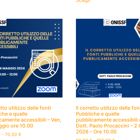
Scegli
etto utilizzo delle fonti
Il corretto utilizzo delle fon
che e quelle
Pubbliche e quelle
camente accessibili – Ven,
pubblicamente accessibili 
gio ore 10.00
Dott. Paolo Procaccini – 2 
2026 – Ore 10.00
€
-
70,00
€