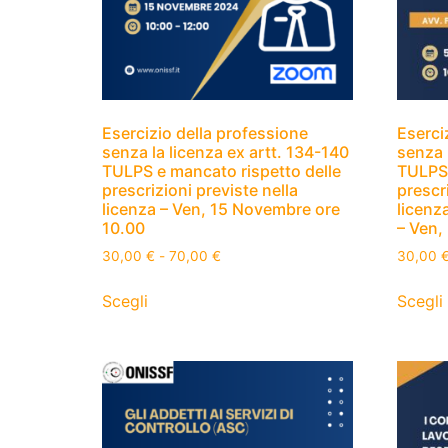
Esercizio della professione
Eserci
senza la licenza ex artt. 134-140
senza 
TULPS e mancato rispetto delle
TULPS 
prescrizioni previste nella
prescri
licenza – Ven, 15 Novembre ore
licenz
10.00
– Ven,
30,00
€
-
70,00
€
30,00
Scegli
Scegli