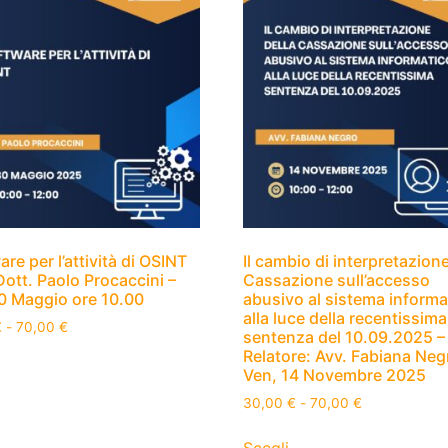
are per l’attività di OSINT
Il cambio di interpretazione
Dott. Paolo Procaccini –
Cassazione sull’accesso
0 Maggio ore 10.00
abusivo al sistema informa
alla luce della recentissima
€
-
70,00
€
sentenza del 10.09.2025 –
Relatore: Avv. Fabiana Neg
Ven, 14 Novembre 2025
30,00
€
-
70,00
€