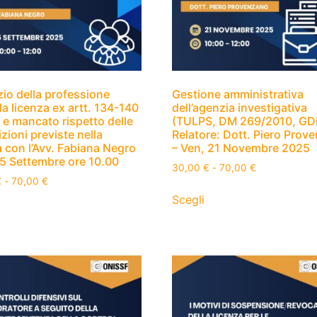
zio della professione
Gestione amministrativa
la licenza ex artt. 134-140
dell’agenzia investigativa
e mancato rispetto delle
(TULPS, DM 269/2010, GD
zioni previste nella
Relatore: Dott. Piero Prov
a con l’Avv. Fabiana Negro
– Ven, 21 Novembre 2025
 5 Settembre ore 10.00
30,00
€
-
70,00
€
€
-
70,00
€
Scegli