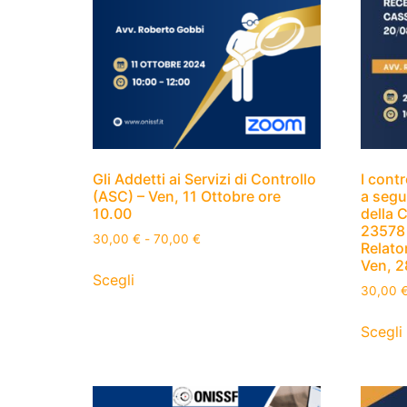
Gli Addetti ai Servizi di Controllo
I contr
(ASC) – Ven, 11 Ottobre ore
a segu
10.00
della 
23578 
30,00
€
-
70,00
€
Relato
Ven, 
Scegli
30,00
Scegli