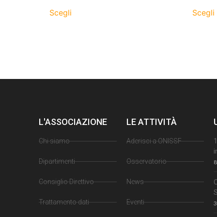
Scegli
Scegli
L'ASSOCIAZIONE
LE ATTIVITÀ
Chi siamo
Aderisci a ONISSF
1
i
Dipartimenti
Osservatorio
8
Consiglio Direttivo
News
Trattamento dati
Eventi