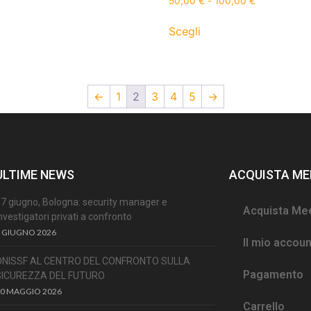
50,00
€
-
100,00
€
Scegli
←
1
2
3
4
5
→
ULTIME NEWS
ACQUISTA ME
7 giugno, Bologna: security manager e
Acquista Me
nvestigatori privati a confronto
 GIUGNO 2026
Il mio accoun
ONISSF AL CENTRO DEL CONFRONTO SULLA
Pagamento
SICUREZZA DEL FUTURO
30 MAGGIO 2026
Carrello