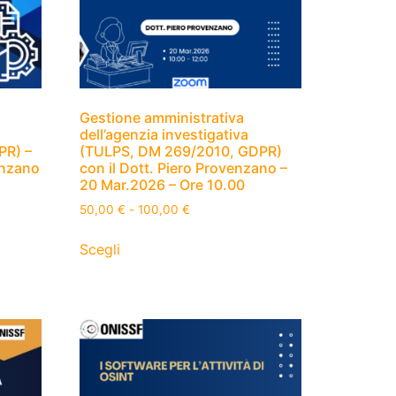
Gestione amministrativa
dell’agenzia investigativa
PR) –
(TULPS, DM 269/2010, GDPR)
enzano
con il Dott. Piero Provenzano –
20 Mar.2026 – Ore 10.00
50,00
€
-
100,00
€
Scegli