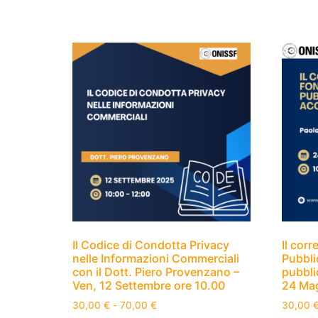
Il Codice di Condotta Privacy
Il corr
nelle Informazioni Commerciali
Pubbli
con il Dott. Piero Provenzano –
pubbli
Ven, 12 Settembre ore 10.00
24 Mag
30,00
€
-
70,00
€
30,00