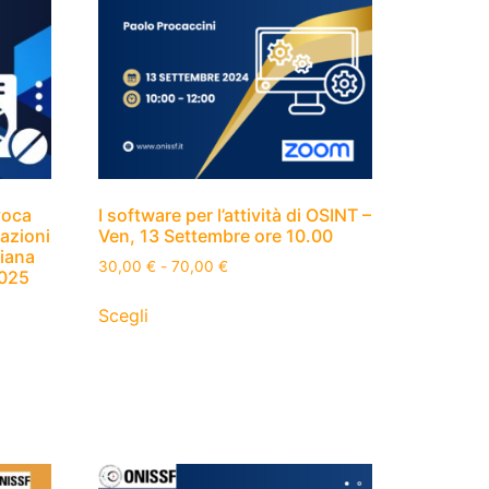
voca
I software per l’attività di OSINT –
gazioni
Ven, 13 Settembre ore 10.00
biana
30,00
€
-
70,00
€
2025
Scegli