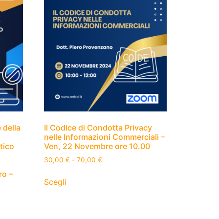
 della
Il Codice di Condotta Privacy
nelle Informazioni Commerciali –
tico
Ven, 22 Novembre ore 10.00
30,00
€
-
70,00
€
ro –
Scegli