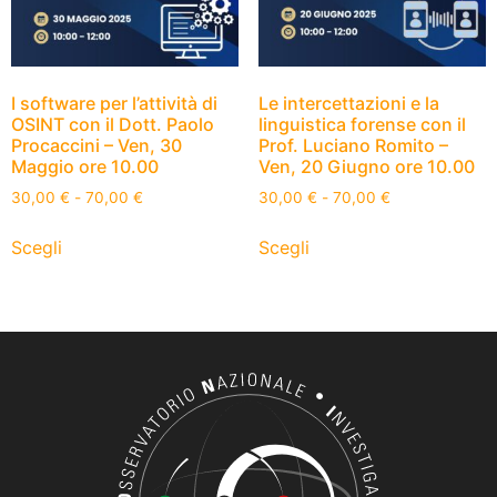
I software per l’attività di
Le intercettazioni e la
OSINT con il Dott. Paolo
linguistica forense con il
Procaccini – Ven, 30
Prof. Luciano Romito –
Maggio ore 10.00
Ven, 20 Giugno ore 10.00
30,00
€
-
70,00
€
30,00
€
-
70,00
€
Scegli
Scegli