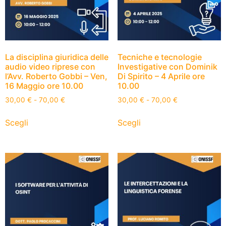
La disciplina giuridica delle
Tecniche e tecnologie
audio video riprese con
Investigative con Dominik
l’Avv. Roberto Gobbi – Ven,
Di Spirito – 4 Aprile ore
16 Maggio ore 10.00
10.00
30,00
€
-
70,00
€
30,00
€
-
70,00
€
Scegli
Scegli