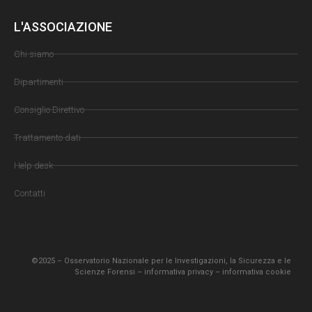
L'ASSOCIAZIONE
Chi siamo
Dipartimenti
Consiglio Direttivo
Trattamento dati
Help desk
Contatti
©2025 – Osservatorio Nazionale per le Investigazioni, la Sicurezza e le
Scienze Forensi –
informativa privacy
–
informativa cookie